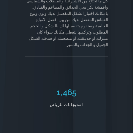
كل ما تحتاج من الاشـرعـة والمـظلات والشماسي
واقمشة لكراسي الحدائق والمطاعم والفنادق.
بامكانك اختيار الشكل المفضـل لديك ولون ونوع
القماش المفضل لديك من بين افضل الانواع
العالمية وسنقوم بتفصيـلها لك بالـشكل و الحجم
المطلوب وتركـيبها لتعطي مكانك سواء كان
منـزلك او حديـقتك او مـطعمك او فندقك الشكل
الجميل و الجذاب والمميز
1,465
استيجابات للزبائن