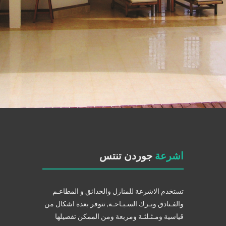
اشرعة
جوردن تنتس
تستخدم الاشرعة للمنازل والحدائق و المطاعـم
والفـنادق وبـرك السـبـاحـة, تتوفر بعدة اشكال من
قياسية ومـثـلثـة ومربعة ومن الممكن تفصيلها