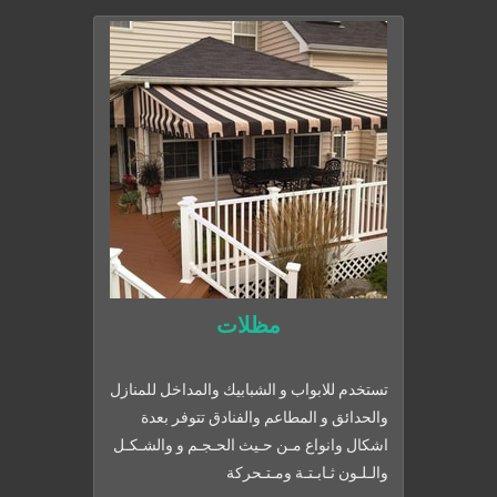
مظلات
تستخدم للابواب و الشبابيك والمداخل للمنازل
والحدائق و المطاعم والفنادق تتوفر بعدة
اشكال وانواع مـن حـيث الحـجـم و والشـكـل
والـلـون ثـابـتـة ومـتـحركة